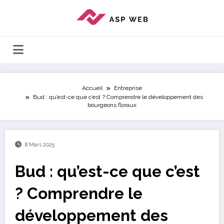
Aller
au
contenu
Accueil
Entreprise
Bud : qu’est-ce que c’est ? Comprendre le développement des
bourgeons floraux
8 Mars 2025
Bud : qu’est-ce que c’est
? Comprendre le
développement des