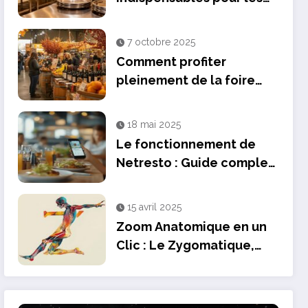
traiteurs professionnels
7 octobre 2025
Comment profiter
pleinement de la foire
aux vins d’automne pour
dénicher des pépites
18 mai 2025
Le fonctionnement de
Netresto : Guide complet
du support client en
restauration
15 avril 2025
Zoom Anatomique en un
Clic : Le Zygomatique,
Chef d’Orchestre de nos
Expressions