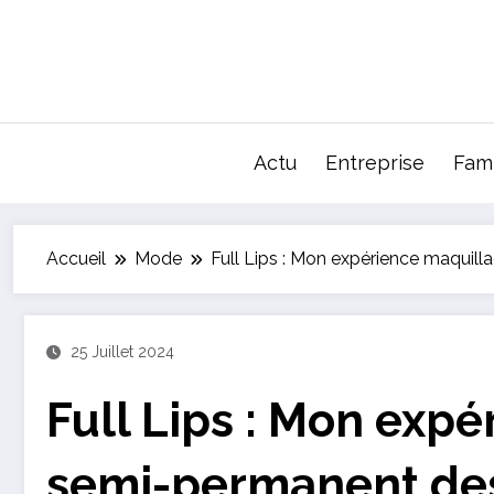
Aller
au
contenu
Actu
Entreprise
Fami
Accueil
Mode
Full Lips : Mon expérience maquil
25 Juillet 2024
Full Lips : Mon exp
semi-permanent des