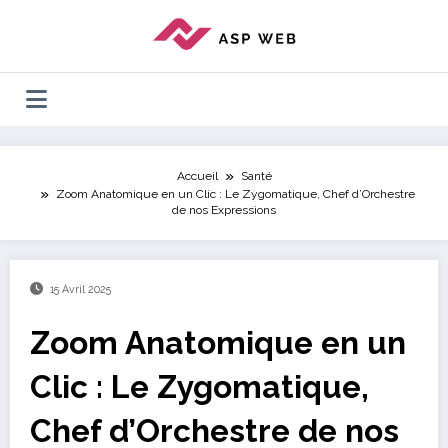
Aller
au
contenu
Accueil
Santé
Zoom Anatomique en un Clic : Le Zygomatique, Chef d’Orchestre
de nos Expressions
15 Avril 2025
Zoom Anatomique en un
Clic : Le Zygomatique,
Chef d’Orchestre de nos